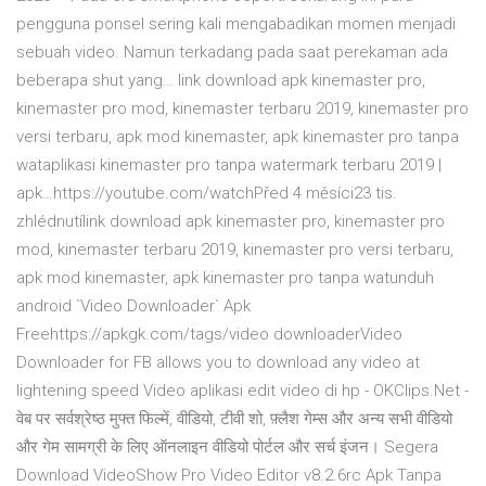
pengguna ponsel sering kali mengabadikan momen menjadi
sebuah video. Namun terkadang pada saat perekaman ada
beberapa shut yang… link download apk kinemaster pro,
kinemaster pro mod, kinemaster terbaru 2019, kinemaster pro
versi terbaru, apk mod kinemaster, apk kinemaster pro tanpa
wataplikasi kinemaster pro tanpa watermark terbaru 2019 |
apk…https://youtube.com/watchPřed 4 měsíci23 tis.
zhlédnutílink download apk kinemaster pro, kinemaster pro
mod, kinemaster terbaru 2019, kinemaster pro versi terbaru,
apk mod kinemaster, apk kinemaster pro tanpa watunduh
android `Video Downloader` Apk
Freehttps://apkgk.com/tags/video downloaderVideo
Downloader for FB allows you to download any video at
lightening speed Video aplikasi edit video di hp - OKClips.Net -
वेब पर सर्वश्रेष्ठ मुफ्त फिल्में, वीडियो, टीवी शो, फ़्लैश गेम्स और अन्य सभी वीडियो
और गेम सामग्री के लिए ऑनलाइन वीडियो पोर्टल और सर्च इंजन। Segera
Download VideoShow Pro Video Editor v8.2.6rc Apk Tanpa