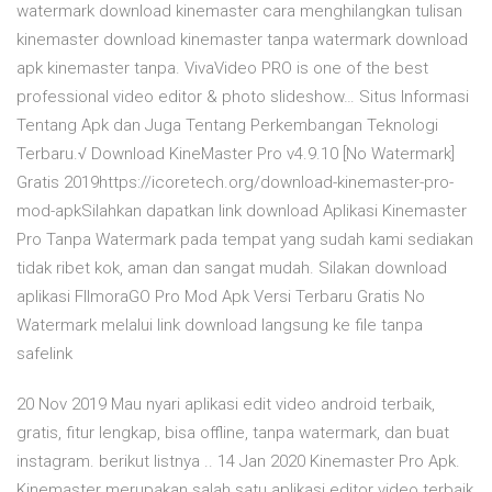
watermark download kinemaster cara menghilangkan tulisan
kinemaster download kinemaster tanpa watermark download
apk kinemaster tanpa. VivaVideo PRO is one of the best
professional video editor & photo slideshow… Situs Informasi
Tentang Apk dan Juga Tentang Perkembangan Teknologi
Terbaru.√ Download KineMaster Pro v4.9.10 [No Watermark]
Gratis 2019https://icoretech.org/download-kinemaster-pro-
mod-apkSilahkan dapatkan link download Aplikasi Kinemaster
Pro Tanpa Watermark pada tempat yang sudah kami sediakan
tidak ribet kok, aman dan sangat mudah. Silakan download
aplikasi FIlmoraGO Pro Mod Apk Versi Terbaru Gratis No
Watermark melalui link download langsung ke file tanpa
safelink
20 Nov 2019 Mau nyari aplikasi edit video android terbaik,
gratis, fitur lengkap, bisa offline, tanpa watermark, dan buat
instagram. berikut listnya .. 14 Jan 2020 Kinemaster Pro Apk.
Kinemaster merupakan salah satu aplikasi editor video terbaik