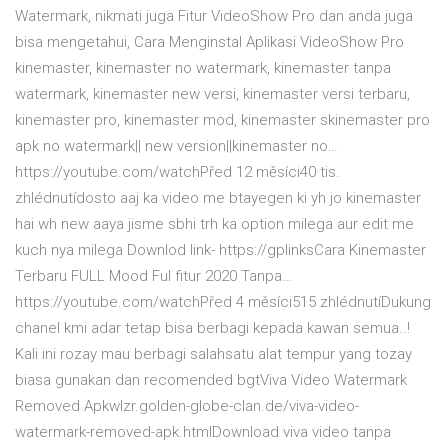
Watermark, nikmati juga Fitur VideoShow Pro dan anda juga
bisa mengetahui, Cara Menginstal Aplikasi VideoShow Pro
kinemaster, kinemaster no watermark, kinemaster tanpa
watermark, kinemaster new versi, kinemaster versi terbaru,
kinemaster pro, kinemaster mod, kinemaster skinemaster pro
apk no watermark|| new version||kinemaster no…
https://youtube.com/watchPřed 12 měsíci40 tis.
zhlédnutídosto aaj ka video me btayegen ki yh jo kinemaster
hai wh new aaya jisme sbhi trh ka option milega aur edit me
kuch nya milega Downlod link- https://gplinksCara Kinemaster
Terbaru FULL Mood Ful fitur 2020 Tanpa…
https://youtube.com/watchPřed 4 měsíci515 zhlédnutíDukung
chanel kmi adar tetap bisa berbagi kepada kawan semua..!
Kali ini rozay mau berbagi salahsatu alat tempur yang tozay
biasa gunakan dan recomended bgtViva Video Watermark
Removed Apkwlzr.golden-globe-clan.de/viva-video-
watermark-removed-apk.htmlDownload viva video tanpa